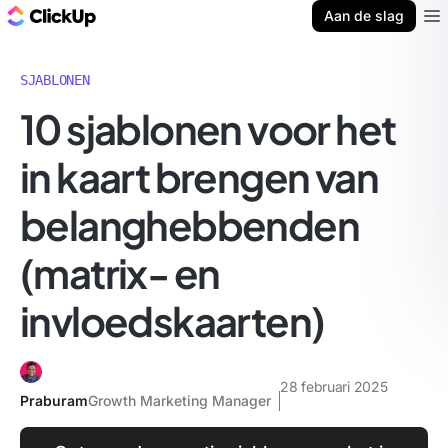
ClickUp Blog
Aan de slag
Ope
SJABLONEN
10 sjablonen voor het
in kaart brengen van
belanghebbenden
(matrix- en
invloedskaarten)
28 februari 2025
Praburam
Growth Marketing Manager