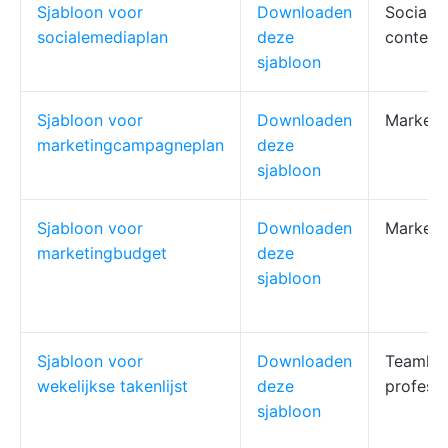
Sjabloon voor
Downloaden
Sociale
socialemediaplan
deze
content
sjabloon
Sjabloon voor
Downloaden
Marketi
marketingcampagneplan
deze
sjabloon
Sjabloon voor
Downloaden
Marketi
marketingbudget
deze
sjabloon
Sjabloon voor
Downloaden
Teamlei
wekelijkse takenlijst
deze
professi
sjabloon