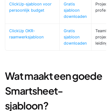
ClickUp-sjabloon voor
Gratis
Project
persoonlijk budget
sjabloon
professi
downloaden
ClickUp OKR-
Gratis
Teamlei
raamwerksjabloon
sjabloon
project
downloaden
leiding
Wat maakt een goede
Smartsheet-
sjabloon?