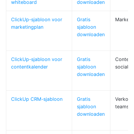
whiteboard
downloaden
ClickUp-sjabloon voor
Gratis
Marketi
marketingplan
sjabloon
downloaden
ClickUp-sjabloon voor
Gratis
Content
contentkalender
sjabloon
sociale
downloaden
ClickUp CRM-sjabloon
Gratis
Verkoop,
sjabloon
teams
downloaden