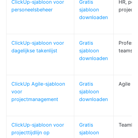
ClickUp-sjabloon voor
Gratis
HR, per
personeelsbeheer
sjabloon
project
downloaden
ClickUp-sjabloon voor
Gratis
Professi
dagelijkse takenlijst
sjabloon
teams
downloaden
ClickUp Agile-sjabloon
Gratis
Agile t
voor
sjabloon
projectmanagement
downloaden
ClickUp-sjabloon voor
Gratis
Teamlei
projecttijdlijn op
sjabloon