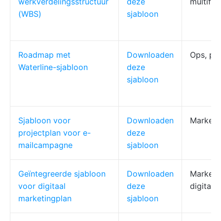
werkverdelingsstructuur
deze
multifun
(WBS)
sjabloon
Roadmap met
Downloaden
Ops, pr
Waterline-sjabloon
deze
sjabloon
Sjabloon voor
Downloaden
Marketi
projectplan voor e-
deze
mailcampagne
sjabloon
Geïntegreerde sjabloon
Downloaden
Marketi
voor digitaal
deze
digitale
marketingplan
sjabloon