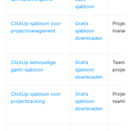
sjabloon
ClickUp-sjabloon voor
Gratis
Project 
projectmanagement
sjabloon
manage
downloaden
ClickUp eenvoudige
Gratis
Teams,
gantt-sjabloon
sjabloon
project
downloaden
ClickUp-sjabloon voor
Gratis
Project
projecttracking
sjabloon
teamlei
downloaden