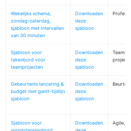
Wekelijks schema,
Downloaden
Professi
zondag-zaterdag,
deze
sjabloon met intervallen
sjabloon
van 30 minuten
Sjabloon voor
Downloaden
Teams,
takenbord voor
deze
project
teamprojecten
sjabloon
Gebeurtenis lancering &
Downloaden
Beurten
budget met gantt-tijdlijn
deze
sjabloon
sjabloon
Sjabloon voor
Downloaden
Agile, 
sprintplanningbord
deze