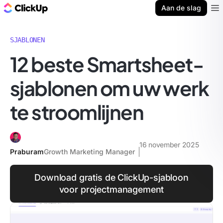
ClickUp Blog
Aan de slag
Ope
SJABLONEN
12 beste Smartsheet-
sjablonen om uw werk
te stroomlijnen
16 november 2025
Praburam
Growth Marketing Manager
Download gratis de ClickUp-sjabloon
voor projectmanagement