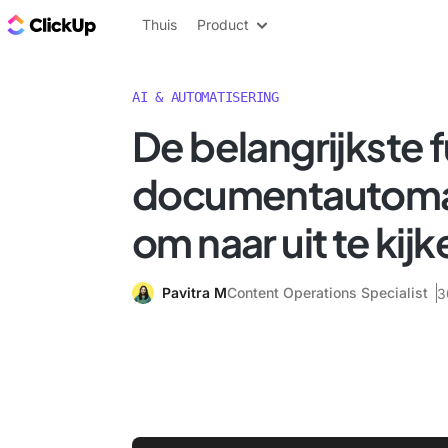
ClickUp Blog
Thuis
Product
AI & AUTOMATISERING
De belangrijkste 
documentautomat
om naar uit te kij
Pavitra M
Content Operations Specialist
3