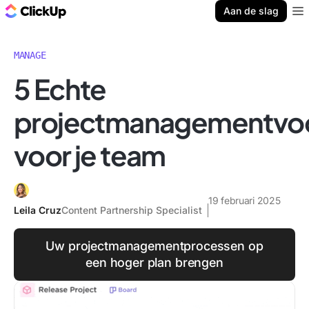
ClickUp Blog
Aan de slag
Ope
MANAGE
5 Echte
projectmanagementvo
voor je team
19 februari 2025
Leila Cruz
Content Partnership Specialist
Uw projectmanagementprocessen op
een hoger plan brengen