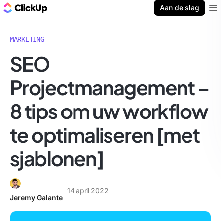
ClickUp Blog
Aan de slag
Ope
MARKETING
SEO
Projectmanagement –
8 tips om uw workflow
te optimaliseren [met
sjablonen]
14 april 2022
Jeremy Galante