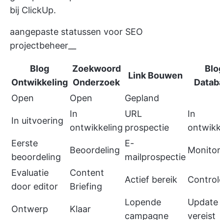
bij ClickUp.
aangepaste statussen voor SEO
projectbeheer__
Blog
Zoekwoord
Blo
Link Bouwen
Ontwikkeling
Onderzoek
Datab
Open
Open
Gepland
In
URL
In
In uitvoering
ontwikkeling
prospectie
ontwikk
Eerste
E-
Beoordeling
Monitor
beoordeling
mailprospectie
Evaluatie
Content
Actief bereik
Control
door editor
Briefing
Lopende
Update
Ontwerp
Klaar
campagne
vereist