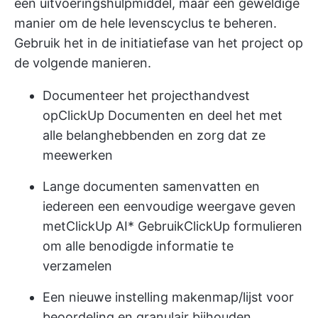
een uitvoeringshulpmiddel, maar een geweldige
manier om de hele levenscyclus te beheren.
Gebruik het in de initiatiefase van het project op
de volgende manieren.
Documenteer het projecthandvest
op
ClickUp Documenten
en deel het met
alle belanghebbenden en zorg dat ze
meewerken
Lange documenten samenvatten en
iedereen een eenvoudige weergave geven
met
ClickUp AI
* Gebruik
ClickUp formulieren
om alle benodigde informatie te
verzamelen
Een nieuwe instelling maken
map/lijst
voor
beoordeling en granulair bijhouden