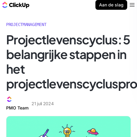
ClickUp Blog
Aan de slag
Ope
PROJECTMANAGEMENT
Projectlevenscyclus: 5
belangrijke stappen in
het
projectlevenscycluspr
21 juli 2024
PMO Team