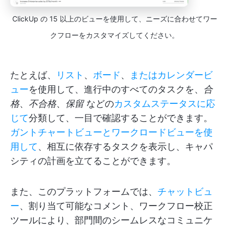
ClickUp の 15 以上のビューを使用して、ニーズに合わせてワー
クフローをカスタマイズしてください。
たとえば、
リスト
、
ボード
、
またはカレンダービ
ュー
を使用して、進行中のすべてのタスクを、
合
格
、
不合格
、
保留
などの
カスタムステータスに応
じて
分類して、一目で確認することができます。
ガントチャートビューとワークロードビューを使
用して
、相互に依存するタスクを表示し、キャパ
シティの計画を立てることができます。
また、このプラットフォームでは、
チャットビュ
ー
、割り当て可能なコメント、ワークフロー校正
ツールにより、部門間のシームレスなコミュニケ