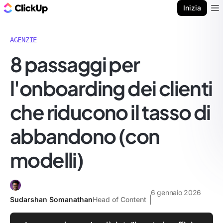
Blog di ClickUp
Inizia
Ope
AGENZIE
8 passaggi per
l'onboarding dei clienti
che riducono il tasso di
abbandono (con
modelli)
6 gennaio 2026
Sudarshan Somanathan
Head of Content