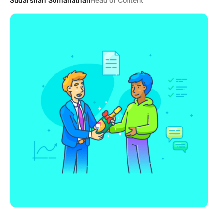
Sudarshan Somanathan
Head of Content