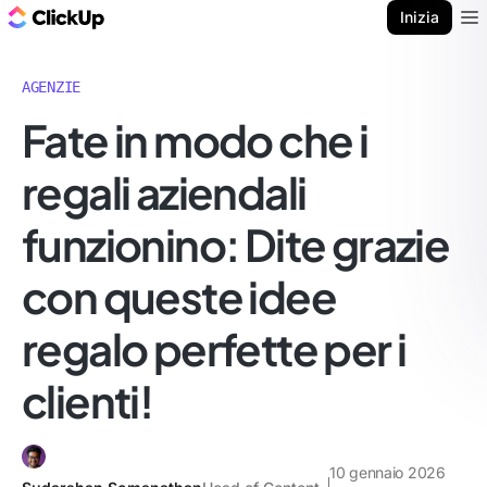
Blog di ClickUp
Inizia
Ope
AGENZIE
Fate in modo che i
regali aziendali
funzionino: Dite grazie
con queste idee
regalo perfette per i
clienti!
10 gennaio 2026