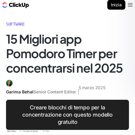
Blog di ClickUp
Inizia
Ope
SOFTWARE
15 Migliori app
Pomodoro Timer per
concentrarsi nel 2025
5 marzo 2025
Garima Behal
Senior Content Editor
Creare blocchi di tempo per la
concentrazione con questo modello
gratuito