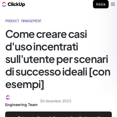
Blog di ClickUp
Inizia
Ope
PRODUCT MANAGEMENT
Come creare casi
d'uso incentrati
sull'utente per scenari
di successo ideali [con
esempi]
30 dicembre 2023
Engineering Team