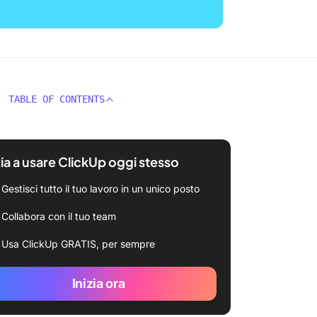
TABLE OF CONTENTS
zia a usare ClickUp oggi stesso
Gestisci tutto il tuo lavoro in un unico posto
Collabora con il tuo team
Usa ClickUp GRATIS, per sempre
Inizia ora