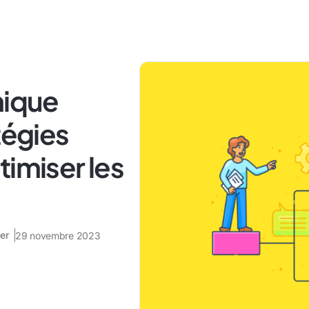
mique
tégies
timiser les
er
29 novembre 2023