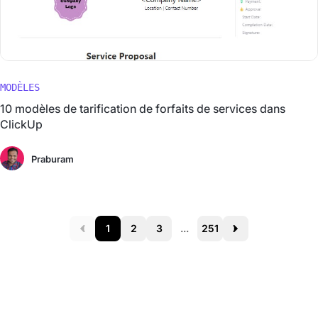
MODÈLES
10 modèles de tarification de forfaits de services dans
ClickUp
Praburam
1
2
3
...
251
Prev
Next