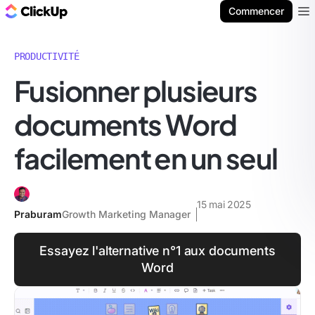
ClickUp Blog
Commencer
Ope
PRODUCTIVITÉ
Fusionner plusieurs
documents Word
facilement en un seul
15 mai 2025
Praburam
Growth Marketing Manager
Essayez l'alternative n°1 aux documents
Word