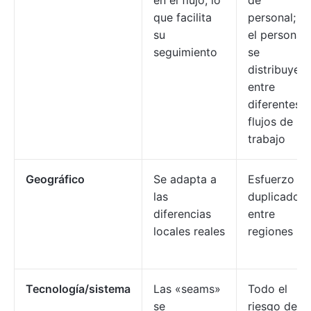
en el flujo, lo
de
que facilita
personal;
su
el personal
seguimiento
se
distribuye
entre
diferentes
flujos de
trabajo
Geográfico
Se adapta a
Esfuerzo
las
duplicado
diferencias
entre
locales reales
regiones
Tecnología/sistema
Las «seams»
Todo el
se
riesgo de