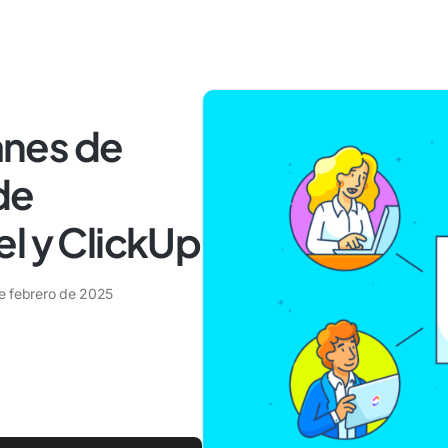
lanes de
de
l y ClickUp
de febrero de 2025