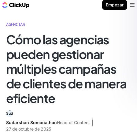
ClickUp Blog
Empezar
Ope
AGENCIAS
Cómo las agencias
pueden gestionar
múltiples campañas
de clientes de manera
eficiente
Sudarshan Somanathan
Head of Content
27 de octubre de 2025