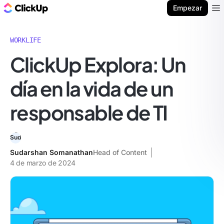
ClickUp Blog
Empezar
Ope
WORKLIFE
ClickUp Explora: Un
día en la vida de un
responsable de TI
Sudarshan Somanathan
Head of Content
4 de marzo de 2024