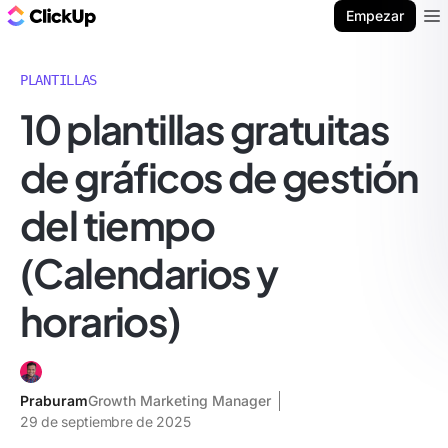
ClickUp Blog
Empezar
Ope
PLANTILLAS
10 plantillas gratuitas
de gráficos de gestión
del tiempo
(Calendarios y
horarios)
Praburam
Growth Marketing Manager
29 de septiembre de 2025