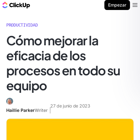
ClickUp Blog
Empezar
Ope
PRODUCTIVIDAD
Cómo mejorar la
eficacia de los
procesos en todo su
equipo
27 de junio de 2023
Haillie Parker
Writer