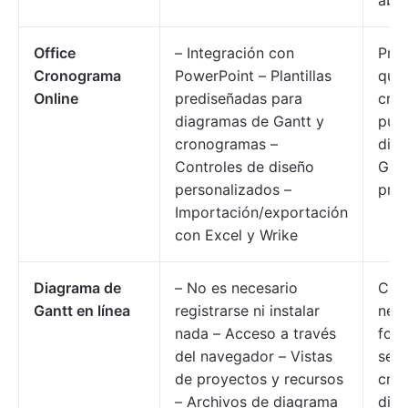
abie
Office
– Integración con
Prof
Cronograma
PowerPoint – Plantillas
que
Online
prediseñadas para
cro
diagramas de Gantt y
puli
cronogramas –
dia
Controles de diseño
Gant
personalizados –
pres
Importación/exportación
con Excel y Wrike
Diagrama de
– No es necesario
Cual
Gantt en línea
registrarse ni instalar
nece
nada – Acceso a través
form
del navegador – Vistas
senc
de proyectos y recursos
crea
– Archivos de diagrama
dia