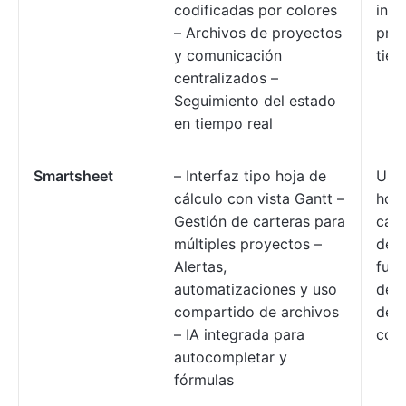
codificadas por colores
info
– Archivos de proyectos
pro
y comunicación
tiem
centralizados –
Seguimiento del estado
en tiempo real
Smartsheet
– Interfaz tipo hoja de
Usua
cálculo con vista Gantt –
hoja
Gestión de carteras para
cálc
múltiples proyectos –
des
Alertas,
func
automatizaciones y uso
de 
compartido de archivos
de G
– IA integrada para
cola
autocompletar y
fórmulas