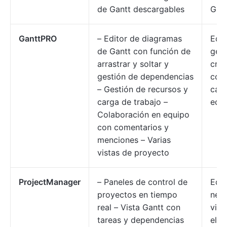
de Gantt descargables
Gant
GanttPRO
– Editor de diagramas
Equ
de Gantt con función de
gest
arrastrar y soltar y
cro
gestión de dependencias
comp
– Gestión de recursos y
capa
carga de trabajo –
equ
Colaboración en equipo
con comentarios y
menciones – Varias
vistas de proyecto
ProjectManager
– Paneles de control de
Equ
proyectos en tiempo
nece
real – Vista Gantt con
visi
tareas y dependencias
elab