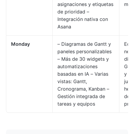
asignaciones y etiquetas
mín
de prioridad –
Integración nativa con
Asana
Monday
– Diagramas de Gantt y
Equ
paneles personalizables
nece
– Más de 30 widgets y
dia
automatizaciones
Gant
basadas en IA – Varias
y gr
vistas: Gantt,
junt
Cronograma, Kanban –
herr
Gestión integrada de
de g
tareas y equipos
pro