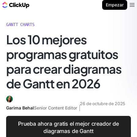
ClickUp Blog
Empezar
Ope
GANTT CHARTS
Los 10 mejores
programas gratuitos
para crear diagramas
de Gantt en 2026
26 de octubre de 2025
Garima Behal
Senior Content Editor
Prueba ahora gratis el mejor creador de
diagramas de Gantt