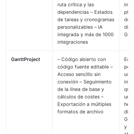
ruta crítica y las
inte
dependencias – Estados
plan
de tareas y cronogramas
de p
personalizables – IA
dia
integrada y más de 1000
Gan
integraciones
GanttProject
– Código abierto con
Equ
código fuente editable –
peq
Acceso sencillo sin
usua
conexión – Seguimiento
indi
de la línea de base y
que
cálculos de costes –
una
Exportación a múltiples
herr
formatos de archivo
dia
Gant
y d