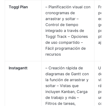
Toggl Plan
– Planificación visual con
Free
cronogramas de
peq
arrastrar y soltar –
equ
Control de tiempo
gest
integrado a través de
pro
Toggl Track – Opciones
pla
de uso compartido –
ajus
Fácil programación de
recursos
Instagantt
– Creación rápida de
Usua
diagramas de Gantt con
des
la función de arrastrar y
visu
soltar – Vistas que
rápi
incluyen Kanban, Carga
pro
de trabajo y más –
una
Filtros de tareas,
conf