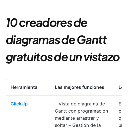
10 creadores de
diagramas de Gantt
gratuitos de un vistazo
Herramienta
Las mejores funciones
Lo m
ClickUp
– Vista de diagrama de
Equ
Gantt con programación
part
mediante arrastrar y
que
soltar – Gestión de la
una 