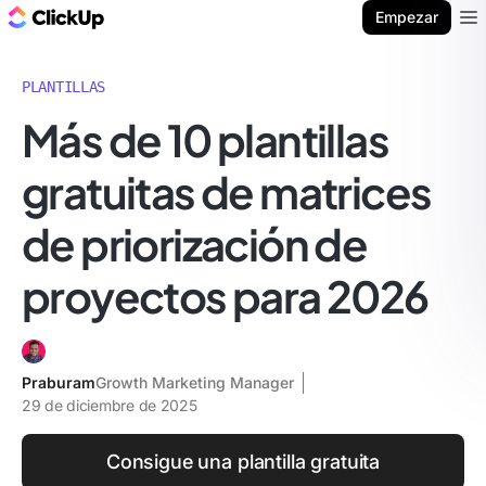
ClickUp Blog
Empezar
Ope
PLANTILLAS
Más de 10 plantillas
gratuitas de matrices
de priorización de
proyectos para 2026
Praburam
Growth Marketing Manager
29 de diciembre de 2025
Consigue una plantilla gratuita