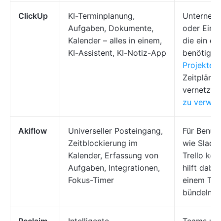
ClickUp
KI-Terminplanung,
Unterneh
Aufgaben, Dokumente,
oder Einz
Kalender – alles in einem,
die ein ei
KI-Assistent, KI-Notiz-App
benötigen
Projekte
,
Zeitpläne 
vernetzte
zu verwal
Akiflow
Universeller Posteingang,
Für Benutz
Zeitblockierung im
wie Slack
Kalender, Erfassung von
Trello kom
Aufgaben, Integrationen,
hilft dabei
Fokus-Timer
einem Tag
bündeln