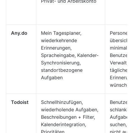
Privat- und Arbeitskonto
Any.do
Mein Tagesplaner,
Personen, 
wiederkehrende
übersichtl
Erinnerungen,
minimalist
Spracheingabe, Kalender-
Benutzero
Synchronisierung,
Verwaltung
standortbezogene
täglichen
Aufgaben
Erinnerun
wünschen
Todoist
Schnellhinzufügen,
Benutzer, 
wiederholende Aufgaben,
schlanken
Beschreibungen + Filter,
Aufgaben
Kalenderintegration,
suchen, d
Prioritäten
nicht auf i