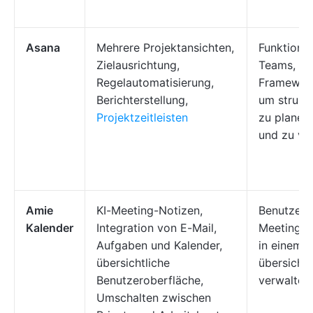
Asana
Mehrere Projektansichten,
Funktions
Zielausrichtung,
Teams, die
Regelautomatisierung,
Framework
Berichterstellung,
um struktu
Projektzeitleisten
zu planen
und zu ve
Amie
KI-Meeting-Notizen,
Benutzer, 
Kalender
Integration von E-Mail,
Meetings 
Aufgaben und Kalender,
in einem
übersichtliche
übersichtl
Benutzeroberfläche,
verwalten
Umschalten zwischen