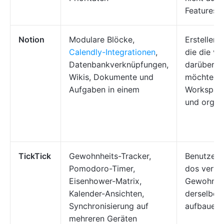
Features v
Notion
Modulare Blöcke,
Ersteller 
Calendly-Integrationen
,
die die vo
Datenbankverknüpfungen,
darüber h
Wikis, Dokumente und
möchten, 
Aufgaben in einem
Workspac
und organi
TickTick
Gewohnheits-Tracker,
Benutzer, 
Pomodoro-Timer,
dos verwa
Eisenhower-Matrix,
Gewohnhei
Kalender-Ansichten,
derselben
Synchronisierung auf
aufbauen
mehreren Geräten