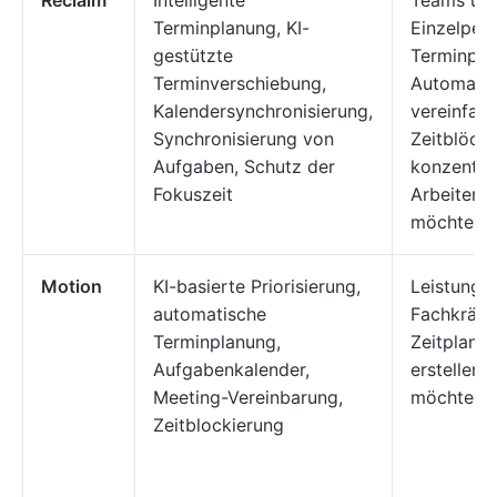
Reclaim
Intelligente
Teams un
Terminplanung, KI-
Einzelpers
gestützte
Terminpla
Terminverschiebung,
Automatis
Kalendersynchronisierung,
vereinfac
Synchronisierung von
Zeitblöcke
Aufgaben, Schutz der
konzentri
Fokuszeit
Arbeiten s
möchten
Motion
KI-basierte Priorisierung,
Leistungs
automatische
Fachkräfte
Terminplanung,
Zeitplan 
Aufgabenkalender,
erstellen 
Meeting-Vereinbarung,
möchten
Zeitblockierung