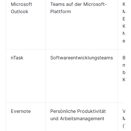
Microsoft
Teams auf der Microsoft-
Kom
Outlook
Plattform
Mai
Ere
Kon
Not
ein
nTask
Softwareentwicklungsteams
Ber
mit
ben
KPI
Evernote
Persönliche Produktivität
Ver
und Arbeitsmanagement
Mee
(Te