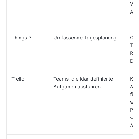
Ver
Auf
Things 3
Umfassende Tagesplanung
Gef
Tag
Rit
Ent
Trello
Teams, die klar definierte
Kei
Aufgaben ausführen
Aut
für 
wie
Pro
wie
Auf