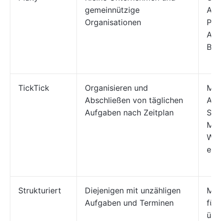
gemeinnützige
Anz
Organisationen
Pro
Auf
Ben
TickTick
Organisieren und
Mög
Abschließen von täglichen
Auf
Aufgaben nach Zeitplan
Spr
Mail
Wid
erst
Strukturiert
Diejenigen mit unzähligen
Min
Aufgaben und Terminen
für 
übe