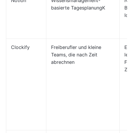
Notion
Wissensmanagement-
Not
basierte TagesplanungK
Bra
Ide
Clockify
Freiberufler und kleine
Ein
Teams, die nach Zeit
lei
abrechnen
Fea
Zei