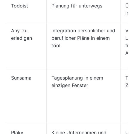
Todoist
Planung für unterwegs
Übe
Int
Any. zu
Integration persönlicher und
Vor
erledigen
beruflicher Pläne in einem
Lis
tool
für
Anw
Sunsama
Tagesplanung in einem
Täg
einzigen Fenster
Zei
Plaky
Kleine Unternehmen und
Unb