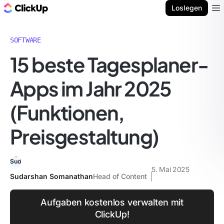
ClickUp Blog
Loslegen
Ope
SOFTWARE
15 beste Tagesplaner-
Apps im Jahr 2025
(Funktionen,
Preisgestaltung)
5. Mai 2025
Sudarshan Somanathan
Head of Content
Aufgaben kostenlos verwalten mit
ClickUp!