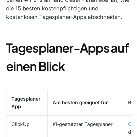
die 15 besten kostenpflichtigen und
kostenlosen Tagesplaner-Apps abschneiden.
Tagesplaner-Apps auf
einen Blick
Tagesplaner-
Am besten geeignet für
Bes
App
ClickUp
KI-gestützter Tagesplaner
Cli
die