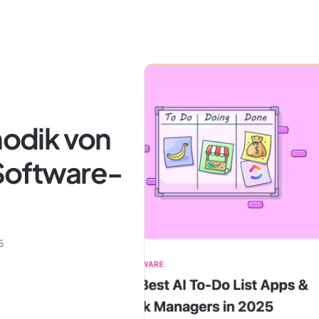
odik von
 Software-
5