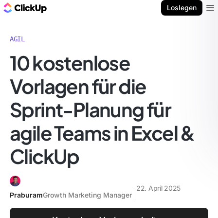
ClickUp Blog
Loslegen
Ope
AGIL
10 kostenlose
Vorlagen für die
Sprint-Planung für
agile Teams in Excel &
ClickUp
22. April 2025
Praburam
Growth Marketing Manager