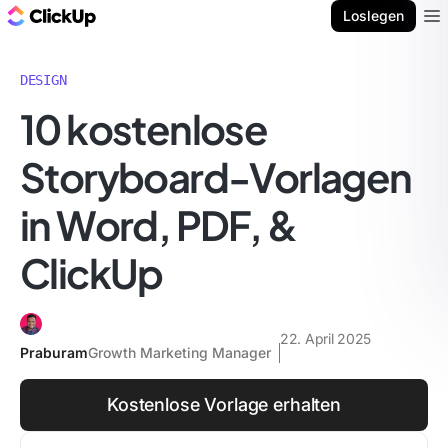
ClickUp Blog
Loslegen
Ope
DESIGN
10 kostenlose
Storyboard-Vorlagen
in Word, PDF, &
ClickUp
22. April 2025
Praburam
Growth Marketing Manager
Kostenlose Vorlage erhalten