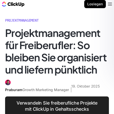
ClickUp Blog
Loslegen
Ope
PROJEKTMANAGEMENT
Projektmanagement
für Freiberufler: So
bleiben Sie organisiert
und liefern pünktlich
19. Oktober 2025
Praburam
Growth Marketing Manager
Verwandeln Sie freiberufliche Projekte
mit ClickUp in Gehaltsschecks