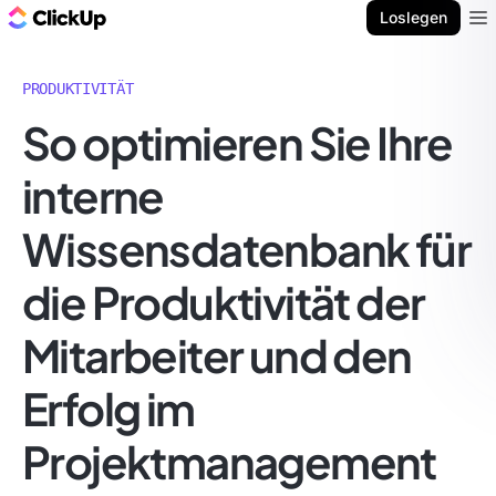
ClickUp Blog
Loslegen
Ope
PRODUKTIVITÄT
So optimieren Sie Ihre
interne
Wissensdatenbank für
die Produktivität der
Mitarbeiter und den
Erfolg im
Projektmanagement