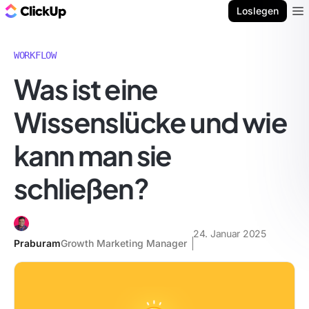
ClickUp Blog
Loslegen
Ope
WORKFLOW
Was ist eine
Wissenslücke und wie
kann man sie
schließen?
24. Januar 2025
Praburam
Growth Marketing Manager