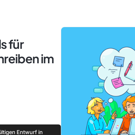
s für
hreiben im
tigen Entwurf in