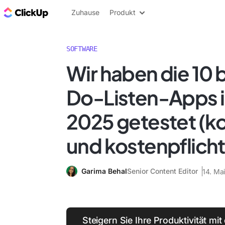
ClickUp Blog
Zuhause
Produkt
SOFTWARE
Wir haben die 10 
Do-Listen-Apps i
2025 getestet (k
und kostenpflicht
Garima Behal
Senior Content Editor
14. Ma
Steigern Sie Ihre Produktivität mi