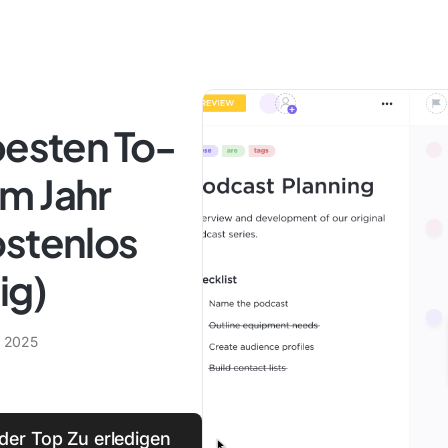
besten To-
m Jahr
ostenlos
ig)
i 2025
t der Top Zu erledigen