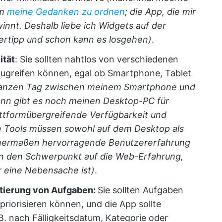
um
meine Gedanken zu ordnen
; die App, die mir
innt. Deshalb liebe ich Widgets auf der
gertipp und schon kann es losgehen)
.
ität
: Sie sollten nahtlos von verschiedenen
zugreifen können, egal ob Smartphone, Tablet
ganzen Tag zwischen meinem Smartphone und
ann gibt es noch meinen Desktop-PC für
ttformübergreifende Verfügbarkeit und
e Tools müssen sowohl auf dem Desktop als
ichermaßen hervorragende Benutzererfahrung
n den Schwerpunkt auf die Web-Erfahrung,
 eine Nebensache ist)
.
rtierung von Aufgaben:
Sie sollten Aufgaben
priorisieren können, und die App sollte
B. nach Fälligkeitsdatum, Kategorie oder