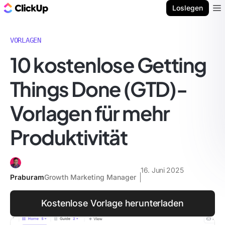
ClickUp Blog
Loslegen
Ope
VORLAGEN
10 kostenlose Getting
Things Done (GTD)-
Vorlagen für mehr
Produktivität
16. Juni 2025
Praburam
Growth Marketing Manager
Kostenlose Vorlage herunterladen