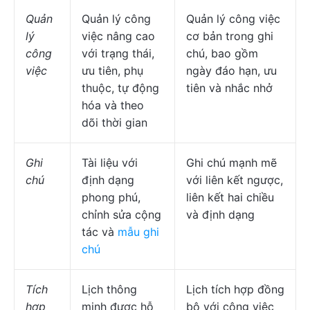
Quản
Quản lý công
Quản lý công việc
lý
việc nâng cao
cơ bản trong ghi
công
với trạng thái,
chú, bao gồm
việc
ưu tiên, phụ
ngày đáo hạn, ưu
thuộc, tự động
tiên và nhắc nhở
hóa và theo
dõi thời gian
Ghi
Tài liệu với
Ghi chú mạnh mẽ
chú
định dạng
với liên kết ngược,
phong phú,
liên kết hai chiều
chỉnh sửa cộng
và định dạng
tác và
mẫu ghi
chú
Tích
Lịch thông
Lịch tích hợp đồng
hợp
minh được hỗ
bộ với công việc