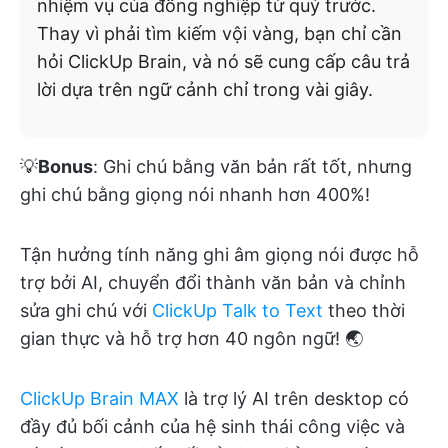
nhiệm vụ của đồng nghiệp từ quý trước.
Thay vì phải tìm kiếm vội vàng, bạn chỉ cần
hỏi ClickUp Brain, và nó sẽ cung cấp câu trả
lời dựa trên ngữ cảnh chỉ trong vài giây.
💡
Bonus
: Ghi chú bằng văn bản rất tốt, nhưng
ghi chú bằng giọng nói nhanh hơn 400%!
Tận hưởng tính năng ghi âm giọng nói được hỗ
trợ bởi AI, chuyển đổi thành văn bản và chỉnh
sửa ghi chú với
ClickUp Talk to Text
theo thời
gian thực và hỗ trợ hơn 40 ngôn ngữ! 🌏
ClickUp Brain MAX
là trợ lý AI trên desktop có
đầy đủ bối cảnh của hệ sinh thái công việc và