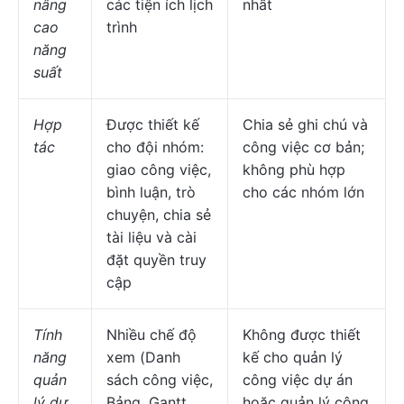
nâng
các tiện ích lịch
nhất
cao
trình
năng
suất
Hợp
Được thiết kế
Chia sẻ ghi chú và
tác
cho đội nhóm:
công việc cơ bản;
giao công việc,
không phù hợp
bình luận, trò
cho các nhóm lớn
chuyện, chia sẻ
tài liệu và cài
đặt quyền truy
cập
Tính
Nhiều chế độ
Không được thiết
năng
xem (Danh
kế cho quản lý
quản
sách công việc,
công việc dự án
lý dự
Bảng, Gantt,
hoặc quản lý công