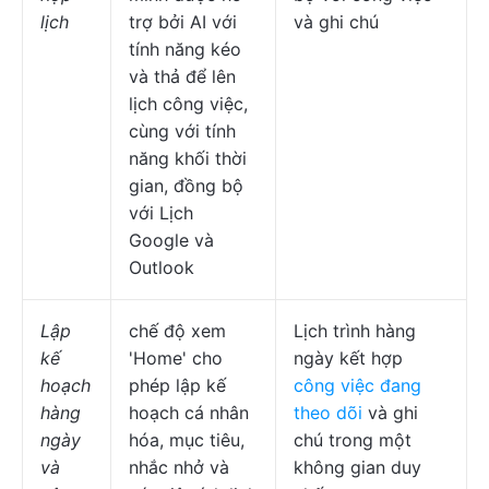
lịch
trợ bởi AI với
và ghi chú
tính năng kéo
và thả để lên
lịch công việc,
cùng với tính
năng khối thời
gian, đồng bộ
với Lịch
Google và
Outlook
Lập
chế độ xem
Lịch trình hàng
kế
'Home' cho
ngày kết hợp
hoạch
phép lập kế
công việc đang
hàng
hoạch cá nhân
theo dõi
và ghi
ngày
hóa, mục tiêu,
chú trong một
và
nhắc nhở và
không gian duy