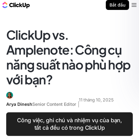
ClickUp Blog
Bắt đầu
Ope
ClickUp vs.
Amplenote: Công cụ
năng suất nào phù hợp
với bạn?
11 tháng 10, 2025
Arya Dinesh
Senior Content Editor
Công việc, ghi chú và nhiệm vụ của bạn,
tất cả đều có trong ClickUp