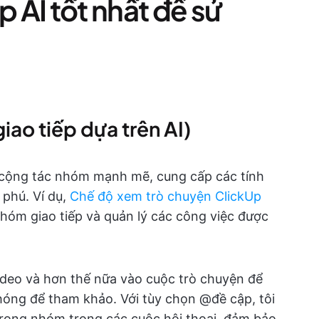
p AI tốt nhất để sử
giao tiếp dựa trên AI)
 cộng tác nhóm mạnh mẽ, cung cấp các tính
 phú. Ví dụ,
Chế độ xem trò chuyện ClickUp
hóm giao tiếp và quản lý các công việc được
 video và hơn thế nữa vào cuộc trò chuyện để
hóng để tham khảo. Với tùy chọn @đề cập, tôi
 trong nhóm trong các cuộc hội thoại, đảm bảo