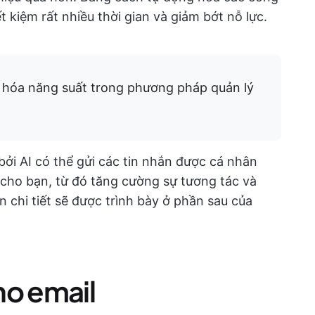
iết kiệm rất nhiều thời gian và giảm bớt nỗ lực.
u hóa năng suất trong phương pháp quản lý
 bởi AI có thể gửi các tin nhắn được cá nhân
 cho bạn, từ đó tăng cường sự tương tác và
 chi tiết sẽ được trình bày ở phần sau của
ho email