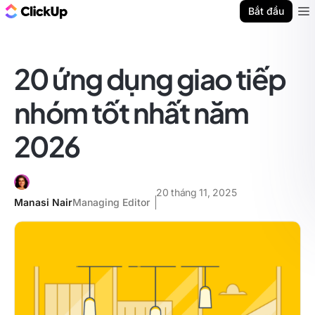
ClickUp Blog
Bắt đầu
Ope
20 ứng dụng giao tiếp
nhóm tốt nhất năm
2026
20 tháng 11, 2025
Manasi Nair
Managing Editor