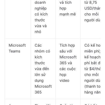
doanh
và tích
từ 8,75
nghiệp
hợp
USD/tháng
có kích
mạnh mẽ
cho mỗi
thước
người dùng
vừa và
nhỏ
Microsoft
Các
Tích hợp
Có kế hoạc
Teams
nhóm có
sâu với
miễn phí; c
kích
Microsoft
kế hoạch tr
thước
365 và
phí bắt đầu
vừa đến
các cuộc
từ $4/thán
lớn sử
họp
cho mỗi
dụng
video
người dùng
Microsoft
(thanh toán
365
hàng năm)