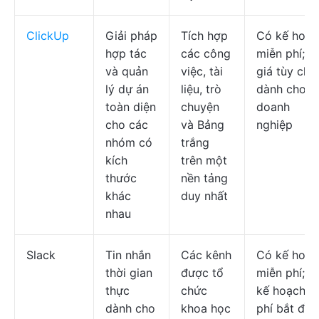
ClickUp
Giải pháp
Tích hợp
Có kế hoạc
hợp tác
các công
miễn phí; C
và quản
việc, tài
giá tùy chỉ
lý dự án
liệu, trò
dành cho
toàn diện
chuyện
doanh
cho các
và Bảng
nghiệp
nhóm có
trắng
kích
trên một
thước
nền tảng
khác
duy nhất
nhau
Slack
Tin nhắn
Các kênh
Có kế hoạc
thời gian
được tổ
miễn phí; c
thực
chức
kế hoạch tr
dành cho
khoa học
phí bắt đầu