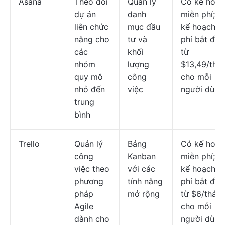
Asana
Theo dõi
Quản lý
Có kế hoạc
dự án
danh
miễn phí; c
liên chức
mục đầu
kế hoạch tr
năng cho
tư và
phí bắt đầu
các
khối
từ
nhóm
lượng
$13,49/thá
quy mô
công
cho mỗi
nhỏ đến
việc
người dùng
trung
bình
Trello
Quản lý
Bảng
Có kế hoạc
công
Kanban
miễn phí; c
việc theo
với các
kế hoạch tr
phương
tính năng
phí bắt đầu
pháp
mở rộng
từ $6/thán
Agile
cho mỗi
dành cho
người dùng