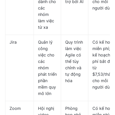
dành cho
trợ bởi AI
cho mỗi
các
người dùng
nhóm
làm việc
từ xa
Jira
Quản lý
Quy trình
Có kế hoạc
công
làm việc
miễn phí; c
việc cho
Agile có
kế hoạch tr
các
thể tùy
phí bắt đầu
nhóm
chỉnh và
từ
phát triển
tự động
$7,53/thán
phần
hóa
cho mỗi
mềm quy
người dùng
mô lớn
Zoom
Hội nghị
Phòng
Có kế hoạc
video
họp nhỏ
miễn phí; c