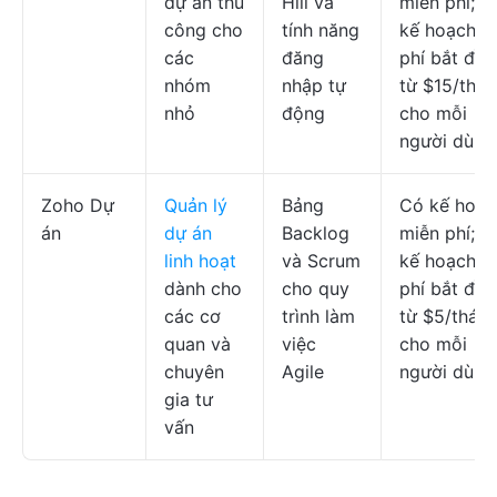
dự án thủ
Hill và
miễn phí; c
công cho
tính năng
kế hoạch tr
các
đăng
phí bắt đầu
nhóm
nhập tự
từ $15/thá
nhỏ
động
cho mỗi
người dùng
Zoho Dự
Quản lý
Bảng
Có kế hoạc
án
dự án
Backlog
miễn phí; c
linh hoạt
và Scrum
kế hoạch tr
dành cho
cho quy
phí bắt đầu
các cơ
trình làm
từ $5/thán
quan và
việc
cho mỗi
chuyên
Agile
người dùng
gia tư
vấn