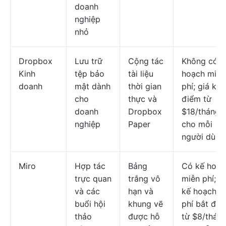
doanh
nghiệp
nhỏ
Dropbox
Lưu trữ
Cộng tác
Không có k
Kinh
tệp bảo
tài liệu
hoạch miễn
doanh
mật dành
thời gian
phí; giá khở
cho
thực và
điểm từ
doanh
Dropbox
$18/tháng
nghiệp
Paper
cho mỗi
người dùng
Miro
Hợp tác
Bảng
Có kế hoạc
trực quan
trắng vô
miễn phí; c
và các
hạn và
kế hoạch tr
buổi hội
khung vẽ
phí bắt đầu
thảo
được hỗ
từ $8/thán