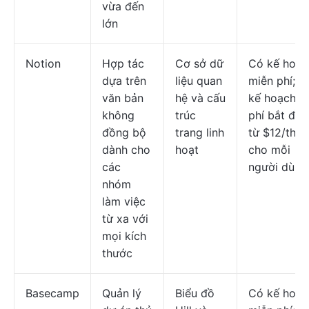
vừa đến
lớn
Notion
Hợp tác
Cơ sở dữ
Có kế hoạc
dựa trên
liệu quan
miễn phí; c
văn bản
hệ và cấu
kế hoạch tr
không
trúc
phí bắt đầu
đồng bộ
trang linh
từ $12/thá
dành cho
hoạt
cho mỗi
các
người dùng
nhóm
làm việc
từ xa với
mọi kích
thước
Basecamp
Quản lý
Biểu đồ
Có kế hoạc