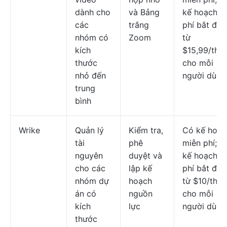
dành cho
và Bảng
kế hoạch tr
các
trắng
phí bắt đầu
nhóm có
Zoom
từ
kích
$15,99/thá
thước
cho mỗi
nhỏ đến
người dùng
trung
bình
Wrike
Quản lý
Kiểm tra,
Có kế hoạc
tài
phê
miễn phí; c
nguyên
duyệt và
kế hoạch tr
cho các
lập kế
phí bắt đầu
nhóm dự
hoạch
từ $10/thá
án có
nguồn
cho mỗi
kích
lực
người dùng
thước