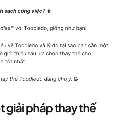
h sách công việc
?
🤷
dles!"
với Toodledo, giống như bạn!
hiệu về Toodledo và lý do tại sao bạn cần một
ẽ giới thiệu sáu lựa chọn thay thế cho
h tốt nhất.
hay thế Toodledo đáng chú ý.
📝
t giải pháp thay thế