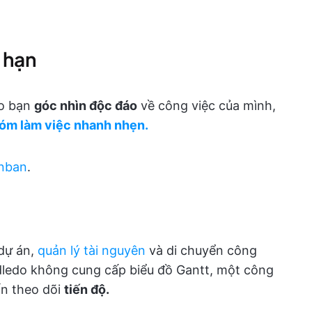
 hạn
ho bạn
góc nhìn độc đáo
về công việc của mình,
óm làm việc nhanh nhẹn.
nban
.
dự án,
quản lý tài nguyên
và di chuyển công
dledo không cung cấp biểu đồ Gantt, một công
ốn theo dõi
tiến độ.