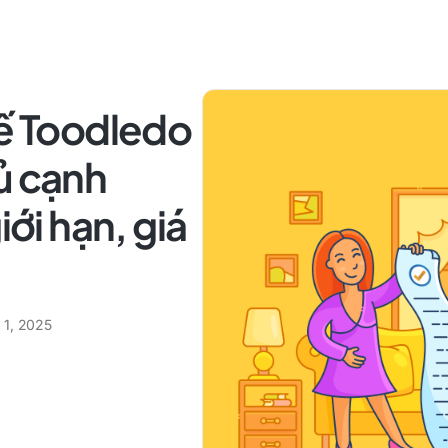
hế Toodledo
ủ cạnh
iới hạn, giá
 1, 2025