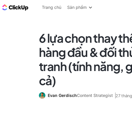
ClickUp Blog
Trang chủ
Sản phẩm
6 lựa chọn thay t
hàng đầu & đối th
tranh (tính năng, g
cả)
Evan Gerdisch
Content Strategist
27 tháng