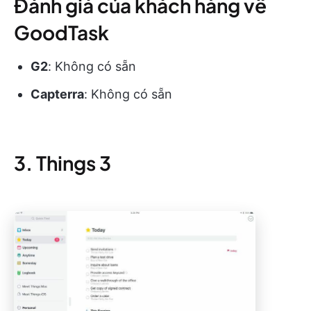
Đánh giá của khách hàng về
GoodTask
G2
: Không có sẵn
Capterra
: Không có sẵn
3. Things 3