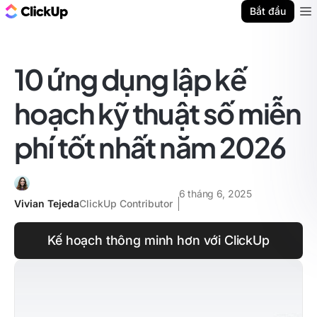
ClickUp Blog
Bắt đầu
Ope
10 ứng dụng lập kế
hoạch kỹ thuật số miễn
phí tốt nhất năm 2026
6 tháng 6, 2025
Vivian Tejeda
ClickUp Contributor
Kế hoạch thông minh hơn với ClickUp