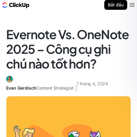
ClickUp Blog
Bắt đầu
Ope
Evernote Vs. OneNote
2025 – Công cụ ghi
chú nào tốt hơn?
7 tháng 4, 2024
Evan Gerdisch
Content Strategist