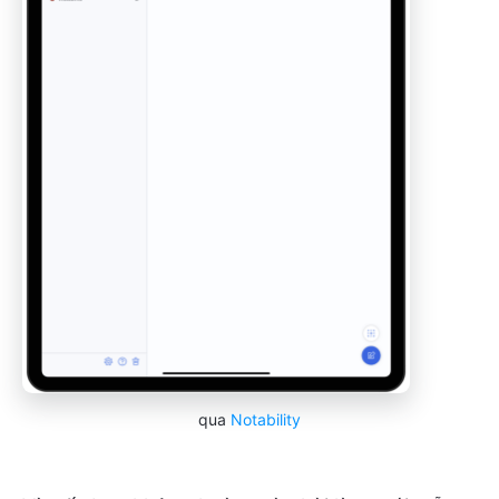
qua
Notability