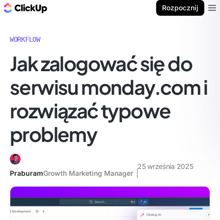
ClickUp Blog
Rozpocznij
Ope
WORKFLOW
Jak zalogować się do
serwisu monday.com i
rozwiązać typowe
problemy
25 września 2025
Praburam
Growth Marketing Manager