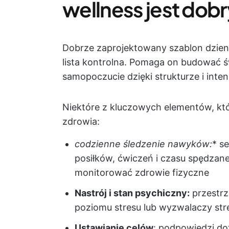
wellness jest dob
Dobrze zaprojektowany szablon dzienn
lista kontrolna. Pomaga on budować ś
samopoczucie dzięki strukturze i intenc
Niektóre z kluczowych elementów, któ
zdrowia:
codzienne śledzenie nawyków:
* s
posiłków, ćwiczeń i czasu spędza
monitorować zdrowie fizyczne
Nastrój i stan psychiczny:
przestrz
poziomu stresu lub wyzwalaczy s
Ustawianie celów
: podpowiedzi dot