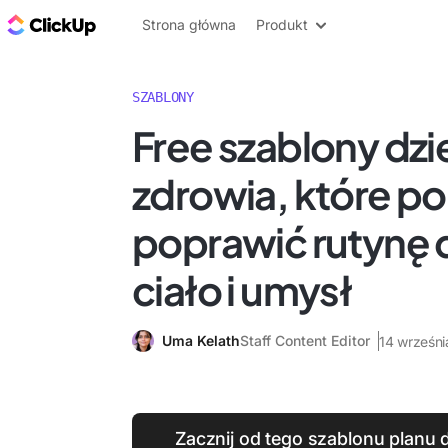
ClickUp Blog
Strona główna
Produkt
SZABLONY
Free szablony dzi
zdrowia, które p
poprawić rutynę 
ciało i umysł
Uma Kelath
Staff Content Editor
14 wrześn
Zacznij od tego szablonu planu d