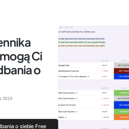
ennika
omogą Ci
dbania o
ia 2025
bania o siebie Free