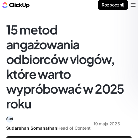
ClickUp Blog
Rozpocznij
Ope
15 metod
angażowania
odbiorców vlogów,
które warto
wypróbować w 2025
roku
19 maja 2025
Sudarshan Somanathan
Head of Content