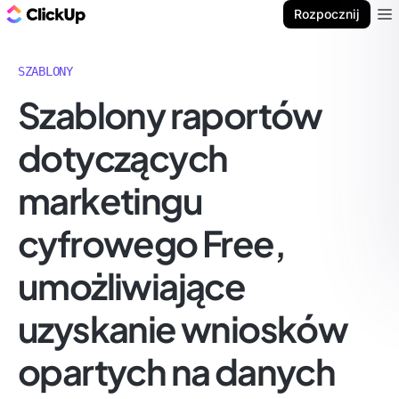
ClickUp Blog
Rozpocznij
Ope
SZABLONY
Szablony raportów
dotyczących
marketingu
cyfrowego Free,
umożliwiające
uzyskanie wniosków
opartych na danych