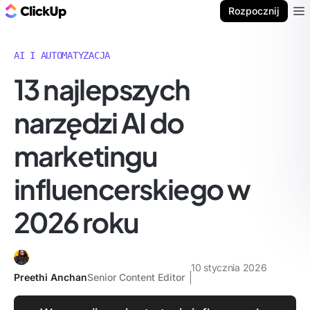
ClickUp Blog
Rozpocznij
Ope
AI I AUTOMATYZACJA
13 najlepszych
narzędzi AI do
marketingu
influencerskiego w
2026 roku
10 stycznia 2026
Preethi Anchan
Senior Content Editor