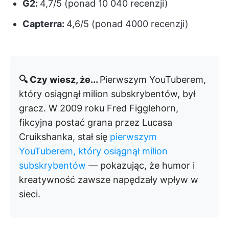
G2:
4,7/5 (ponad 10 040 recenzji)
Capterra:
4,6/5 (ponad 4000 recenzji)
🔍 Czy wiesz, że...
Pierwszym YouTuberem,
który osiągnął milion subskrybentów, był
gracz. W 2009 roku Fred Figglehorn,
fikcyjna postać grana przez Lucasa
Cruikshanka, stał się
pierwszym
YouTuberem, który osiągnął milion
subskrybentów
— pokazując, że humor i
kreatywność zawsze napędzały wpływ w
sieci.