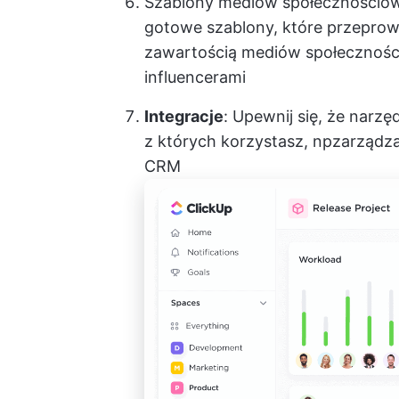
Szablony mediów społecznościo
gotowe szablony, które przeprow
zawartością mediów społeczności
influencerami
Integracje
: Upewnij się, że narz
z których korzystasz, np
zarządz
CRM