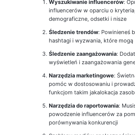
Wyszukiwanie influencerów
: O
influencerów w oparciu o kryteria
demograficzne, odsetki i nisze
Śledzenie trendów
: Powinieneś 
hashtagi i wyzwania, które mogą
Śledzenie zaangażowania
: Doda
wyświetleń i zaangażowania gen
Narzędzia marketingowe
: Świet
pomóc w dostosowaniu i prowadze
funkcjom takim jak
alokacja zaso
Narzędzia do raportowania
: Musi
powodzenie influencerów za pomoc
porównywania konkurencji