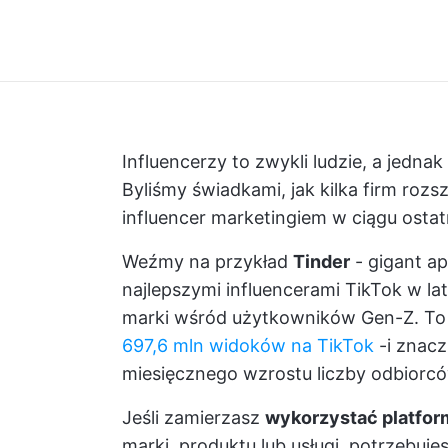
Influencerzy to zwykli ludzie, a jedna
Byliśmy świadkami, jak kilka firm roz
influencer marketingiem w ciągu ostatni
Weźmy na przykład
Tinder
- gigant ap
najlepszymi influencerami TikTok w l
marki wśród użytkowników Gen-Z. To
697,6 mln widoków na TikTok
-i znacz
miesięcznego wzrostu liczby odbiorców
Jeśli zamierzasz
wykorzystać platfo
marki, produktu lub usługi, potrzebuj