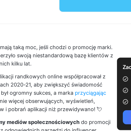
k mają taką moc, jeśli chodzi o promocję marki.
szerzyło swoją
niestandardową bazę klientów
z
ch kilku lat.
Zac
likacji randkowych online współpracował z
atach 2020-21, aby zwiększyć świadomość
 był ogromny sukces, a marka
przyciągając
nie więcej obserwujących, wyświetleń,
 i pobrań aplikacji niż przewidywano! 💘
rmy mediów społecznościowych
do promocji
esz odpowiednich narzędzi do influencer