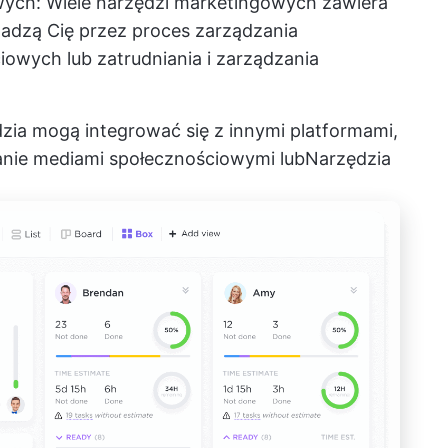
wych
: Wiele narzędzi marketingowych zawiera
adzą Cię przez proces zarządzania
owych lub zatrudniania i zarządzania
ędzia mogą integrować się z innymi platformami,
anie mediami społecznościowymi
lub
Narzędzia